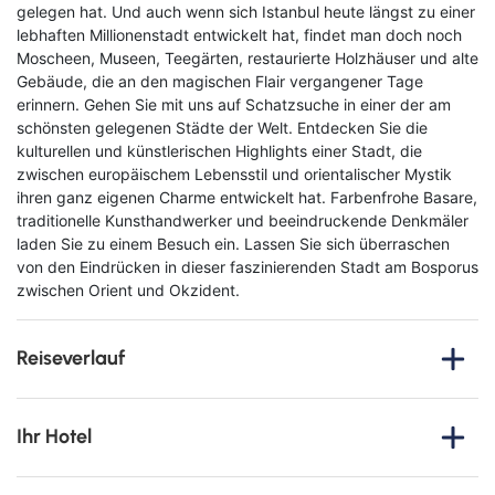
gelegen hat. Und auch wenn sich Istanbul heute längst zu einer
lebhaften Millionenstadt entwickelt hat, findet man doch noch
Moscheen, Museen, Teegärten, restaurierte Holzhäuser und alte
Gebäude, die an den magischen Flair vergangener Tage
erinnern. Gehen Sie mit uns auf Schatzsuche in einer der am
schönsten gelegenen Städte der Welt. Entdecken Sie die
kulturellen und künstlerischen Highlights einer Stadt, die
zwischen europäischem Lebensstil und orientalischer Mystik
ihren ganz eigenen Charme entwickelt hat. Farbenfrohe Basare,
traditionelle Kunsthandwerker und beeindruckende Denkmäler
laden Sie zu einem Besuch ein. Lassen Sie sich überraschen
von den Eindrücken in dieser faszinierenden Stadt am Bosporus
zwischen Orient und Okzident.
Reiseverlauf
1. Tag
: Anreise nach Istanbul
Ihr Hotel
Vom gewählten Abflughafen fliegen Sie in die türkische
Metropole Istanbul. Am Flughafen werden Sie herzlich
Ottoman's Life Hotel Deluxe
willkommen geheißen und fahren mit dem Transferbus zu