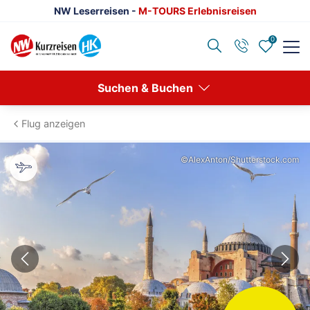
NW Leserreisen -
M-TOURS Erlebnisreisen
0
Zurück
Suchen & Buchen
Reisethemen anzeigen
Flug anzeigen
Advents- & Silvesterreisen
©AlexAnton/Shutterstock.com
Europa
Eventreisen
Klassische Konzerte
Konzertreisen
Kulturreisen