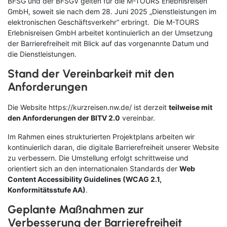
BFSG und der BFSGV gelten für die M-TOURS Erlebnisreisen
GmbH, soweit sie nach dem 28. Juni 2025 „Dienstleistungen im
Nord- & Ostsee
elektronischen Geschäftsverkehr“ erbringt. Die M-TOURS
Erlebnisreisen GmbH arbeitet kontinuierlich an der Umsetzung
Städtereisen
der Barrierefreiheit mit Blick auf das vorgenannte Datum und
die Dienstleistungen.
Stand der Vereinbarkeit mit den
Anforderungen
Die Website https://kurzreisen.nw.de/ i
st derzeit
teilweise mit
den Anforderungen der BITV 2.0
vereinbar.
Im Rahmen eines strukturierten Projektplans arbeiten wir
kontinuierlich daran, die digitale Barrierefreiheit unserer Website
zu verbessern. Die Umstellung erfolgt schrittweise und
orientiert sich an den internationalen Standards der
Web
Content Accessibility Guidelines (WCAG 2.1,
Konformitätsstufe AA)
.
Geplante Maßnahmen zur
Verbesserung der Barrierefreiheit