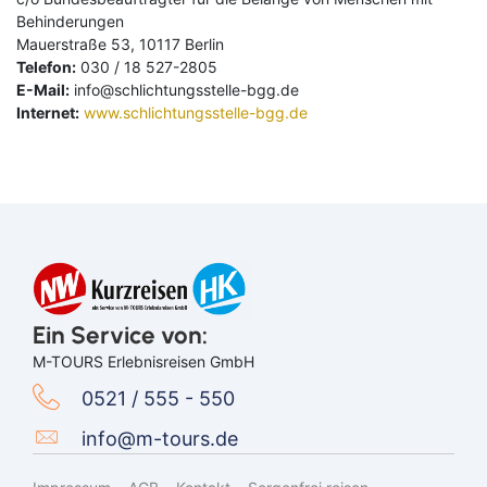
Behinderungen
Mauerstraße 53, 10117 Berlin
Telefon:
030 / 18 527-2805
E-Mail:
info@schlichtungsstelle-bgg.de
Internet:
www.schlichtungsstelle-bgg.de
Suchen & Buchen
Ein Service von:
M-TOURS Erlebnisreisen GmbH
0521 / 555 - 550
Reiseart
Eigenanreise
Deutschland
info@m-tours.de
Flug
Europa