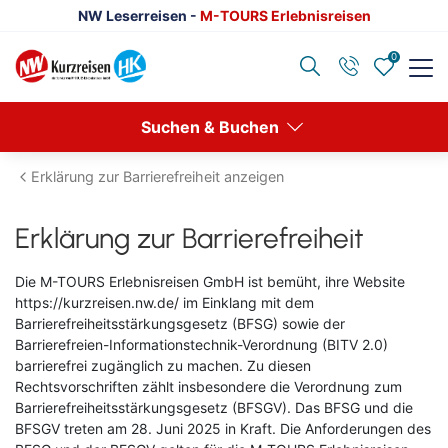
NW Leserreisen -
M-TOURS Erlebnisreisen
0
Zurück
Suchen & Buchen
Reisethemen anzeigen
Erklärung zur Barrierefreiheit anzeigen
Advents- & Silvesterreisen
Erklärung zur Barrierefreiheit
Europa
Die M-TOURS Erlebnisreisen GmbH ist bemüht, ihre Website
https://kurzreisen.nw.de/
im Einklang mit dem
Eventreisen
Barrierefreiheitsstärkungsgesetz (BFSG) sowie der
Barrierefreien-Informationstechnik-Verordnung (BITV 2.0)
Klassische Konzerte
barrierefrei zugänglich zu machen. Zu diesen
Rechtsvorschriften zählt insbesondere die Verordnung zum
Konzertreisen
Barrierefreiheitsstärkungsgesetz (BFSGV). Das BFSG und die
BFSGV treten am 28. Juni 2025 in Kraft. Die Anforderungen des
Kulturreisen