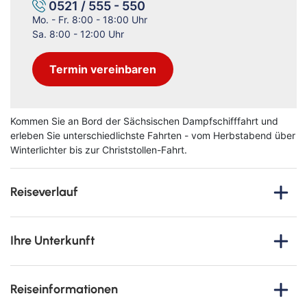
0521 / 555 - 550
Mo. - Fr. 8:00 - 18:00 Uhr
Sa. 8:00 - 12:00 Uhr
Termin vereinbaren
Kommen Sie an Bord der Sächsischen Dampfschifffahrt und
erleben Sie unterschiedlichste Fahrten - vom Herbstabend über
Winterlichter bis zur Christstollen-Fahrt.
Reiseverlauf
Erleben Sie Dresden von seiner schönsten Seite: Diese
besondere Kurzreise verbindet barocke Pracht,
Ihre Unterkunft
beeindruckende Elblandschaften und kulinarische Erlebnisse
mit einer stilvollen Fahrt auf einem historischen Raddampfer
Super 8 by Wnydham Dresden
der Sächsischen Dampfschifffahrt.
Reiseinformationen
Das moderne
3-Sterne-Hotel Super 8 by Wyndham
Während Sie entspannt über die Elbe gleiten, genießen Sie