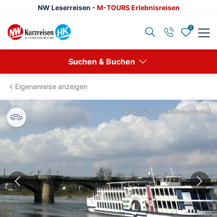
NW Leserreisen -
M-TOURS Erlebnisreisen
0
Zurück
Suchen & Buchen
Reisethemen anzeigen
Eigenanreise anzeigen
Advents- & Silvesterreisen
© Weisse Flotte Sachsen GmbH
Europa
Eventreisen
Klassische Konzerte
Konzertreisen
Kulturreisen