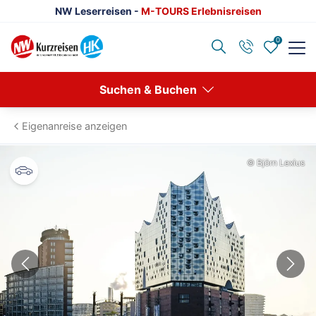
NW Leserreisen -
M-TOURS Erlebnisreisen
0
Zurück
Suchen & Buchen
Reisethemen anzeigen
Eigenanreise anzeigen
Advents- & Silvesterreisen
© Björn Lexius
Europa
Eventreisen
Klassische Konzerte
Konzertreisen
Kulturreisen