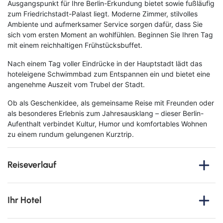
Ausgangspunkt für Ihre Berlin-Erkundung bietet sowie fußläufig
zum Friedrichstadt-Palast liegt. Moderne Zimmer, stilvolles
Ambiente und aufmerksamer Service sorgen dafür, dass Sie
sich vom ersten Moment an wohlfühlen. Beginnen Sie Ihren Tag
mit einem reichhaltigen Frühstücksbuffet.
Nach einem Tag voller Eindrücke in der Hauptstadt lädt das
hoteleigene Schwimmbad zum Entspannen ein und bietet eine
angenehme Auszeit vom Trubel der Stadt.
Ob als Geschenkidee, als gemeinsame Reise mit Freunden oder
als besonderes Erlebnis zum Jahresausklang – dieser Berlin-
Aufenthalt verbindet Kultur, Humor und komfortables Wohnen
zu einem rundum gelungenen Kurztrip.
Reiseverlauf
Freuen Sie sich auf ein exklusives Berlin-Erlebnis, das
Unterhaltung, Komfort und Hauptstadtflair perfekt
Ihr Hotel
miteinander verbindet. Im Mittelpunkt Ihres Aufenthalts steht
die
TV-Aufzeichnung von „NUHR 2026 – Der
Jahresrückblick“ mit Dieter Nuhr
. Am
14. Dezember 2026