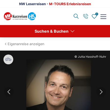
NW Leserreisen -
M-TOURS Erlebnisreisen
0
Zurück
Suchen & Buchen
Reisethemen anzeigen
Eigenanreise anzeigen
Advents- & Silvesterreisen
© Jutta Hasshoff-Nuhr
Europa
Eventreisen
Klassische Konzerte
Konzertreisen
Kulturreisen